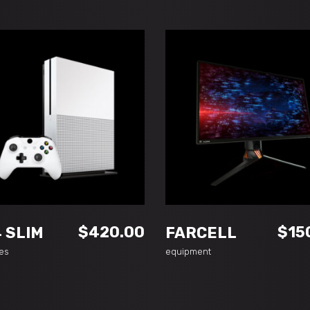
ADD TO CART
ADD TO CART
$
420.00
$
15
 SLIM
FARCELL
es
equipment