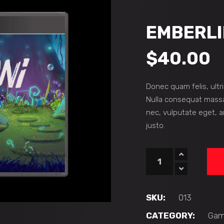
EMBERLI
$
40.00
Donec quam felis, ultr
Nulla consequat massa 
nec, vulputate eget, a
justo.
Emberlife
quantity
SKU:
013
CATEGORY:
Gam