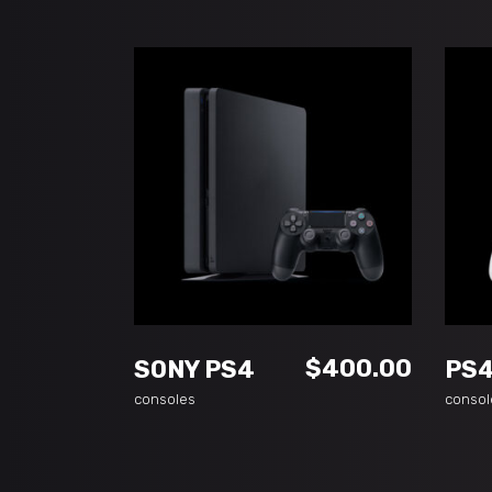
ADD TO CART
$
400.00
SONY PS4
PS4
consoles
consol