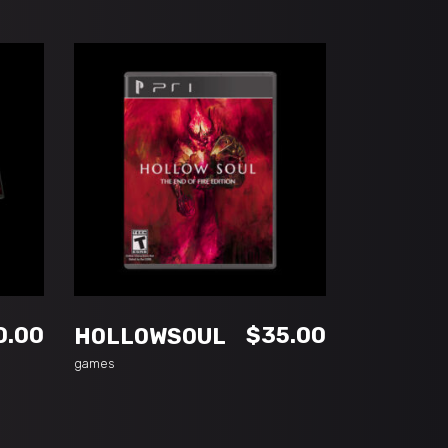
ADD TO CART
0.00
$
35.00
HOLLOWSOUL
games