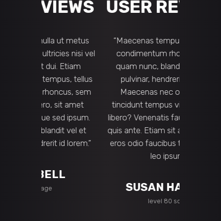
IEWS
USER REVIEWS
USE
 ut metus
“Maecenas tempus, tellus eget
"Aliquam
ies nisi vel
condimentum rhoncus? Nam
viverra
 Etiam
quam nunc, blandit vel, luctus
Phasellu
s, tellus
pulvinar, hendrerit id, lorem.
varius 
cus, sem
Maecenas nec odio et ante
Aenean i
it amet
tincidunt tempus vitae sapien ut
nisi
ed ipsum.
libero? Venenatis faucibus. Nullam
ullamcorpe
t vel et
quis ante. Etiam sit amet orci eget
tempus, 
 id lorem.”
eros odio faucibus tincidunt. Duis
rhoncus, 
leo ipsum.”
L
JUS
SUSAN HANSEN
level 80 scout